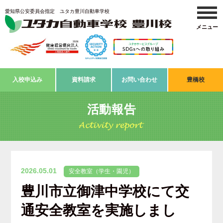
愛知県公安委員会指定 ユタカ豊川自動車学校
入校申込み
資料請求
お問い合わせ
豊橋校
活動報告
2026.05.01
安全教室（学生・園児）
豊川市立御津中学校にて交
通安全教室を実施しまし