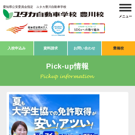
愛知県公安委員会指定 ユタカ豊川自動車学校
入校申込み
資料請求
お問い合わせ
豊橋校
Pick-up情報