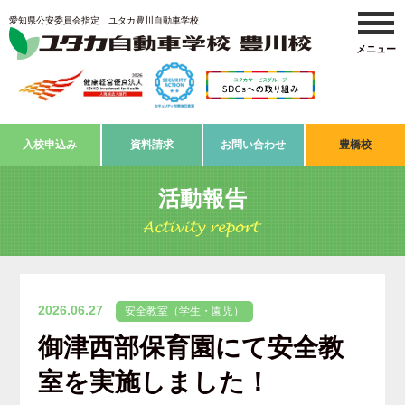
愛知県公安委員会指定 ユタカ豊川自動車学校
入校申込み
資料請求
お問い合わせ
豊橋校
活動報告
2026.06.27
安全教室（学生・園児）
御津西部保育園にて安全教
室を実施しました！