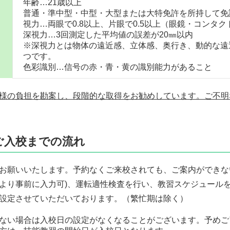
年齢…21歳以上
普通・準中型・中型・大型または大特免許を所持して免
視力…両眼で0.8以上、片眼で0.5以上（眼鏡・コンタク
深視力…3回測定した平均値の誤差が20㎜以内
※深視力とは物体の遠近感、立体感、奥行き、動的な遠
つです。
色彩識別…信号の赤・青・黄の識別能力があること
様の負担を勘案し、段階的な取得をお勧めしています。ご不明
ご入校までの流れ
お願いいたします。予約なくご来校されても、ご案内ができな
P より事前に入力可)、運転適性検査を行い、教習スケジュール
設定させていただいております。（繁忙期は除く）
ない場合は入校日の設定がなくなることがございます。予めご