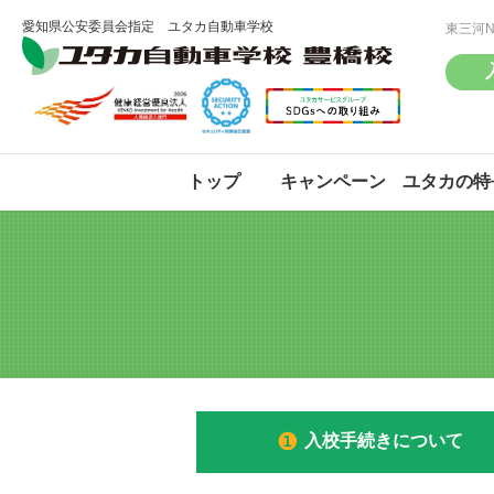
愛知県公安委員会指定 ユタカ自動車学校
東三河
トップ
キャンペーン
ユタカの特
普通車(AT/MT)
普通車(AT/MT)
入校手続きについて
大型
大型