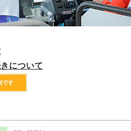
種
続きについて
制です