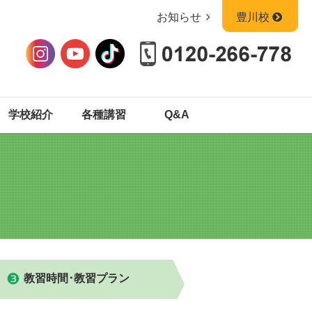
お知らせ
豊川校
学校紹介
各種講習
Q&A
中型
中型
教習時間･教習プラン
普通二種
普通二種