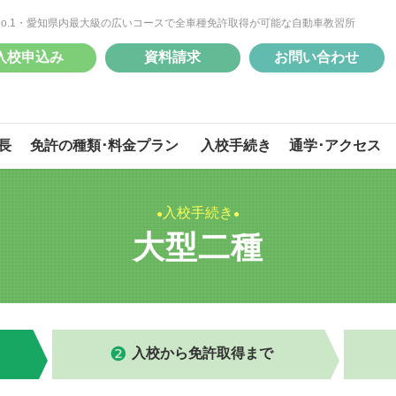
No.1・愛知県内最大級の広いコースで全車種免許取得が可能な自動車教習所
入校申込み
資料請求
お問い合わせ
長
免許の種類･料金プラン
入校手続き
通学･アクセス
入校手続き
大型二種
自動二輪
自動二輪
準中型
準中型
入校から免許取得まで
大型特殊
大型特殊
けん引
けん引