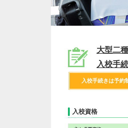
大型二
入校手
入校手続きは予約
入校資格