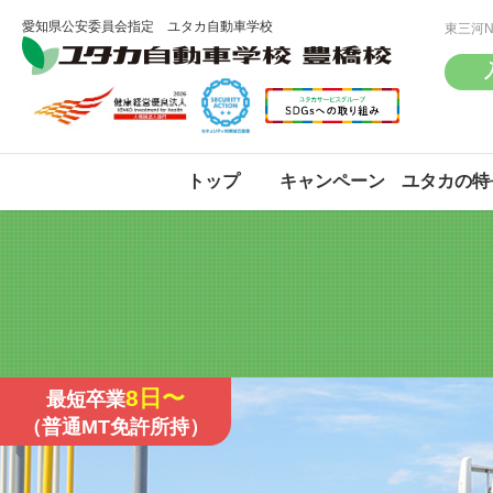
愛知県公安委員会指定 ユタカ自動車学校
東三河
トップ
キャンペーン
ユタカの特
普通車(AT/MT)
普通車(AT/MT)
8日〜
最短卒業
（普通MT免許所持）
大型
大型