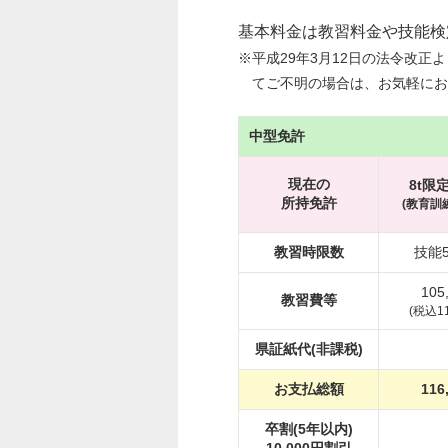
基本料金は教習料金や技能検
※平成29年3月12日の法令改
てご不明の場合は、お気軽に
中型免許
現在の
8t限
所持免許
(教育訓
教習時限数
技能5
105
教習費等
(税込11
県証紙代(非課税)
お支払総額
116
卒割(5年以内)
10,000円割引