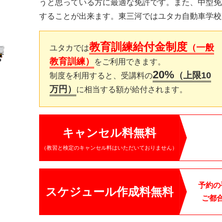
うと思っている方に最適な免許です。また、中型免
することが出来ます。東三河ではユタカ自動車学校
教育訓練給付金制度
（一般
ユタカでは
教育訓練）
をご利用できます。
20%
（上限10
制度を利用すると、受講料の
万円）
に相当する額が給付されます。
キャンセル料無料
（教習と検定のキャンセル料はいただいておりません）
予約の
スケジュール作成料無料
ご都