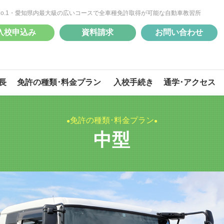
No.1・愛知県内最大級の広いコースで全車種免許取得が可能な自動車教習所
入校申込み
資料請求
お問い合わせ
長
免許の種類･料金プラン
入校手続き
通学･アクセス
免許の種類･料金プラン
中型
自動二輪
自動二輪
準中型
準中型
大型特殊
大型特殊
けん引
けん引