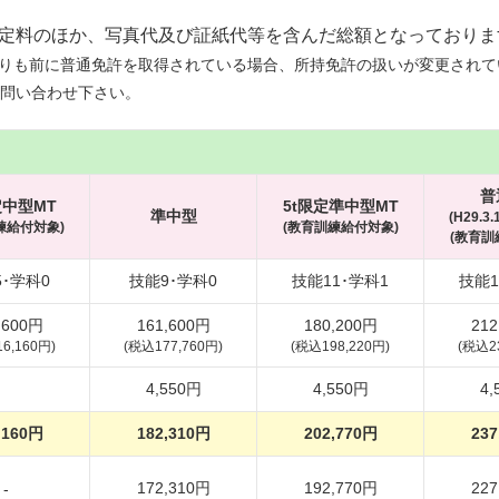
定料のほか、写真代及び証紙代等を含んだ総額となっておりま
正よりも前に普通免許を取得されている場合、所持免許の扱いが変更されて
お問い合わせ下さい。
普
定中型MT
5t限定準中型MT
準中型
(H29.3
練給付対象)
(教育訓練給付対象)
(教育訓
･学科0
技能9･学科0
技能11･学科1
技能1
,600円
161,600円
180,200円
212
6,160円)
(税込177,760円)
(税込198,220円)
(税込2
4,550円
4,550円
4,
,160円
182,310円
202,770円
237
172,310円
192,770円
227
-