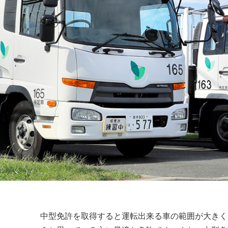
二種免許
中型免
受験資格特
大型二種
大型二種
中型免許を取得すると運転出来る車の範囲が大きく