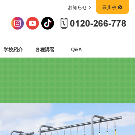
お知らせ
豊川校
学校紹介
各種講習
Q&A
中型
中型
普通二種
普通二種