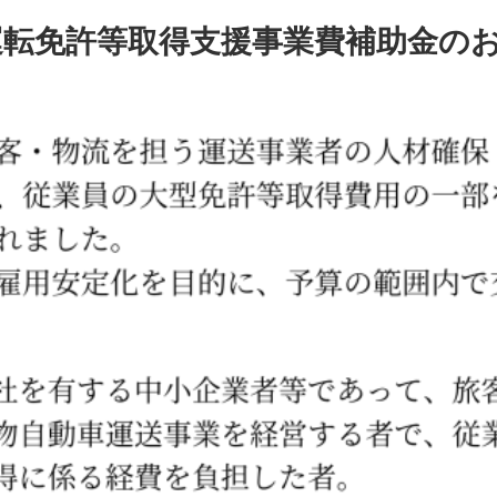
運転免許等取得支援事業費補助金の
二種免許
中型免
受験資格特
大型二種
大型二種