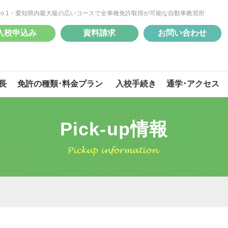
No.1・愛知県内最大級の広いコースで全車種免許取得が可能な自動車教習所
入校申込み
資料請求
お問い合わせ
長
免許の種類･料金プラン
入校手続き
通学･アクセス
Pick-up情報
自動二輪
自動二輪
準中型
準中型
大型特殊
大型特殊
けん引
けん引