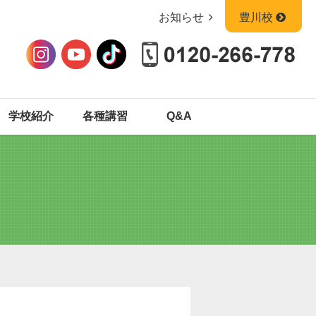
お知らせ
豊川校
学校紹介
各種講習
Q&A
中型
中型
普通二種
普通二種