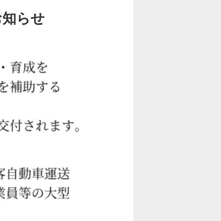
お知らせ
許
大型免許
例教習