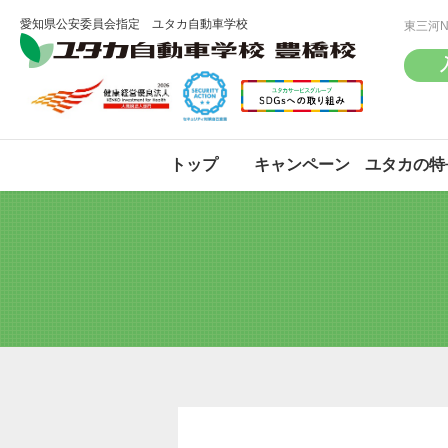
愛知県公安委員会指定 ユタカ自動車学校
東三河
トップ
キャンペーン
ユタカの特
普通車(AT/MT)
普通車(AT/MT)
大型
大型